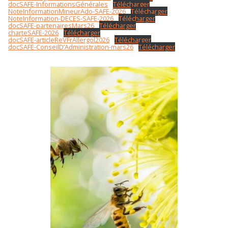
docSAFE-InformationsGénérales
Télécharger
NoteInformationMineurAdo-SAFE-2026
Télécharger
NoteInformation-DECES-SAFE-2026
Télécharger
docSAFE-partenairesMars26
Télécharger
charteSAFE-2026
Télécharger
docSAFE-articleReVFrAllergol2026
Télécharger
docSAFE-ConseilD’Administration-mars26
Télécharger